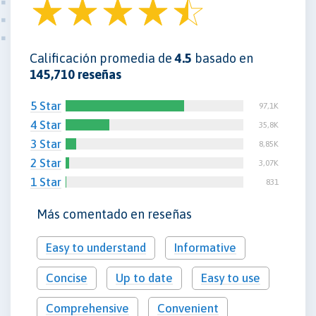
Calificación promedia de
4.5
basado en
145,710 reseñas
5 Star
97,1K
4 Star
35,8K
3 Star
8,85K
2 Star
3,07K
1 Star
831
Más comentado en reseñas
Easy to understand
Informative
Concise
Up to date
Easy to use
Comprehensive
Convenient