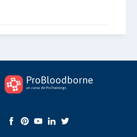
ProBloodborne
un curso de ProTrainings