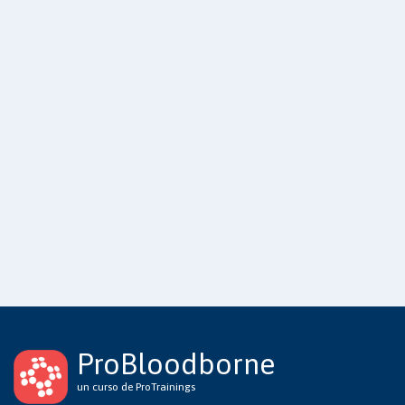
ProBloodborne
un curso de ProTrainings